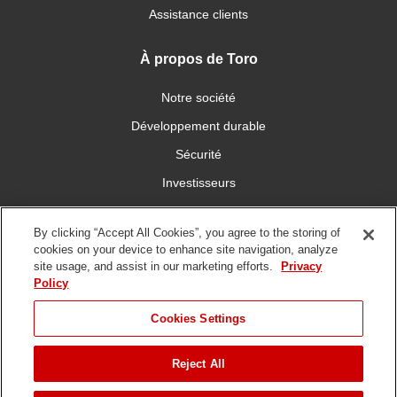
Assistance clients
À propos de Toro
Notre société
Développement durable
Sécurité
Investisseurs
Carrières
By clicking “Accept All Cookies”, you agree to the storing of
cookies on your device to enhance site navigation, analyze
Connectez-vous avec nous
site usage, and assist in our marketing efforts.
Privacy
Policy
Cookies Settings
Reject All
Conditions
Politique de
DMCA/Politique des
d'utilisation
confidentialité
copyrights