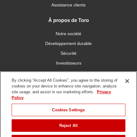
Assistance clients
À propos de Toro
Notre société
Développement durable
Sécurité
Investisseurs
Carrières
By clicking “Accept All Cookies”, you agree to the storing of
cookies on your device to enhance site navigation, analyze
Connectez-vous avec nous
site usage, and assist in our marketing efforts.
Privacy
Policy
Cookies Settings
Reject All
Conditions
Politique de
DMCA/Politique des
d'utilisation
confidentialité
copyrights