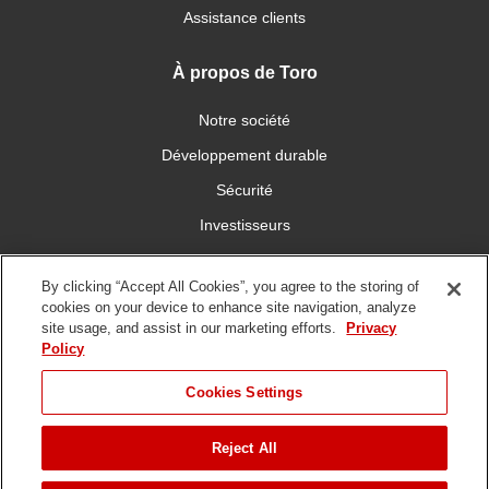
Assistance clients
À propos de Toro
Notre société
Développement durable
Sécurité
Investisseurs
Carrières
By clicking “Accept All Cookies”, you agree to the storing of
cookies on your device to enhance site navigation, analyze
Connectez-vous avec nous
site usage, and assist in our marketing efforts.
Privacy
Policy
Cookies Settings
Reject All
Conditions
Politique de
DMCA/Politique des
d'utilisation
confidentialité
copyrights