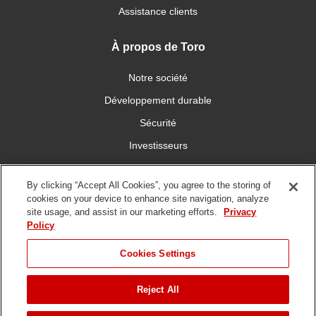
Assistance clients
À propos de Toro
Notre société
Développement durable
Sécurité
Investisseurs
Carrières
By clicking “Accept All Cookies”, you agree to the storing of
cookies on your device to enhance site navigation, analyze
Connectez-vous avec nous
site usage, and assist in our marketing efforts.
Privacy
Policy
Cookies Settings
Reject All
Conditions
Politique de
DMCA/Politique des
d'utilisation
confidentialité
copyrights