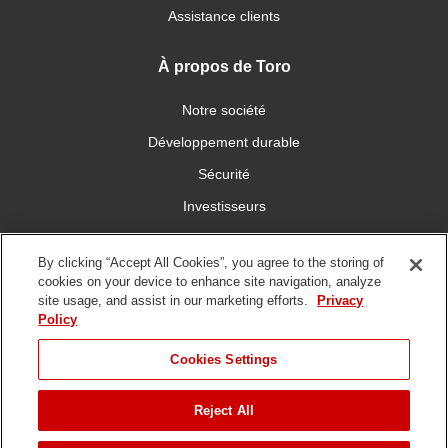
Assistance clients
À propos de Toro
Notre société
Développement durable
Sécurité
Investisseurs
Carrières
By clicking “Accept All Cookies”, you agree to the storing of
cookies on your device to enhance site navigation, analyze
Connectez-vous avec nous
site usage, and assist in our marketing efforts.
Privacy
Policy
Cookies Settings
Reject All
Conditions
Politique de
DMCA/Politique des
d'utilisation
confidentialité
copyrights