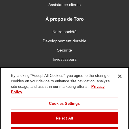
Assistance clients
À propos de Toro
Notre société
Développement durable
Sécurité
Investisseurs
Carrières
By clicking “Accept All Cookies”, you agree to the storing of
cookies on your device to enhance site navigation, analyze
Connectez-vous avec nous
site usage, and assist in our marketing efforts.
Privacy
Policy
Cookies Settings
Reject All
Conditions
Politique de
DMCA/Politique des
d'utilisation
confidentialité
copyrights