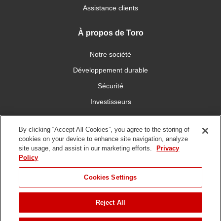
Assistance clients
À propos de Toro
Notre société
Développement durable
Sécurité
Investisseurs
Carrières
By clicking “Accept All Cookies”, you agree to the storing of
cookies on your device to enhance site navigation, analyze
Connectez-vous avec nous
site usage, and assist in our marketing efforts.
Privacy
Policy
Cookies Settings
Reject All
Conditions
Politique de
DMCA/Politique des
d'utilisation
confidentialité
copyrights