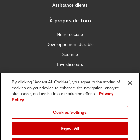
Assistance clients
À propos de Toro
Notre société
Développement durable
Sécurité
Investisseurs
Carrières
By clicking “Accept All Cookies”, you agree to the storing of
cookies on your device to enhance site navigation, analyze
Connectez-vous avec nous
site usage, and assist in our marketing efforts.
Privacy
Policy
Cookies Settings
Reject All
Conditions
Politique de
DMCA/Politique des
d'utilisation
confidentialité
copyrights