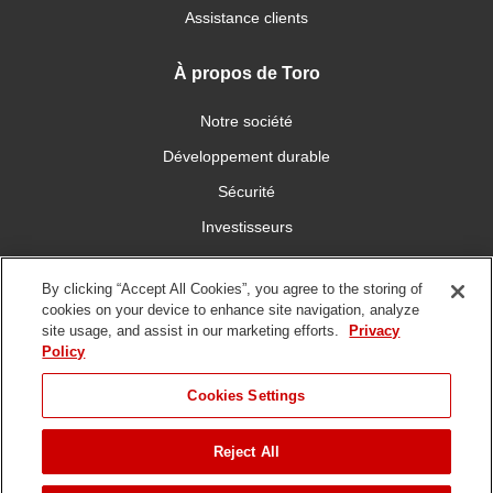
Assistance clients
À propos de Toro
Notre société
Développement durable
Sécurité
Investisseurs
Carrières
By clicking “Accept All Cookies”, you agree to the storing of
cookies on your device to enhance site navigation, analyze
Connectez-vous avec nous
site usage, and assist in our marketing efforts.
Privacy
Policy
Cookies Settings
Reject All
Conditions
Politique de
DMCA/Politique des
d'utilisation
confidentialité
copyrights