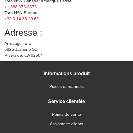
Toro NSN Canada/ Amérique Latine
+1 888 676-8676
Toro NSN Europe
+32 0 14 56 29 62
Adresse :
Arrosage Toro
5825 Jasmine St.
Riverside, CA 92504
Informations produit
Pièces et manuels
Service clientèle
Points de vente
Assistance clients