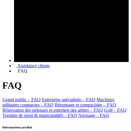
Assistance clients
FAQ
FAQ
Grand public – FAQ
Entreprise spécialisée – FAQ
Machines
utilitaires compactes – FAQ
Bétonnage et compactage – FAQ
Rénovation des pelouses et entretien des arbres – FAQ
Golf – FAQ
Terrains de sport & municipalités – FAQ
Arrosage – FAQ
Informations produit