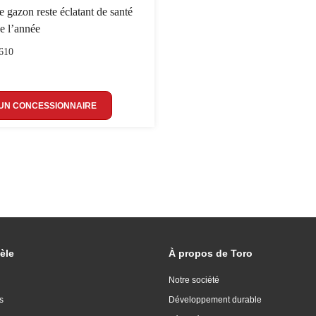
e gazon reste éclatant de santé
de l’année
610
UN CONCESSIONNAIRE
èle
À propos de Toro
Notre société
s
Développement durable