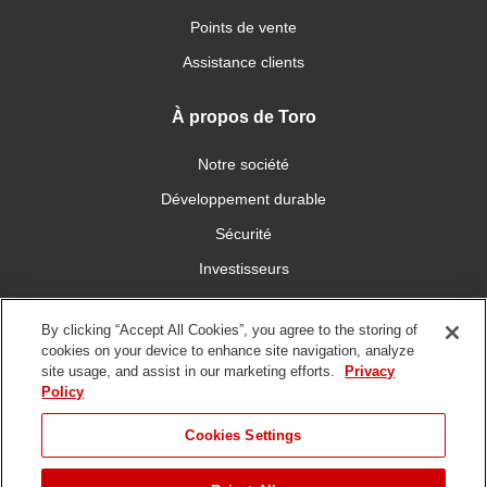
Points de vente
Assistance clients
À propos de Toro
Notre société
Développement durable
Sécurité
Investisseurs
Carrières
By clicking “Accept All Cookies”, you agree to the storing of
cookies on your device to enhance site navigation, analyze
Connectez-vous avec nous
site usage, and assist in our marketing efforts.
Privacy
Policy
Cookies Settings