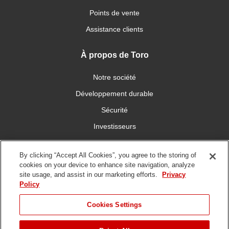
Points de vente
Assistance clients
À propos de Toro
Notre société
Développement durable
Sécurité
Investisseurs
Carrières
By clicking “Accept All Cookies”, you agree to the storing of
cookies on your device to enhance site navigation, analyze
Connectez-vous avec nous
site usage, and assist in our marketing efforts.
Privacy
Policy
Cookies Settings