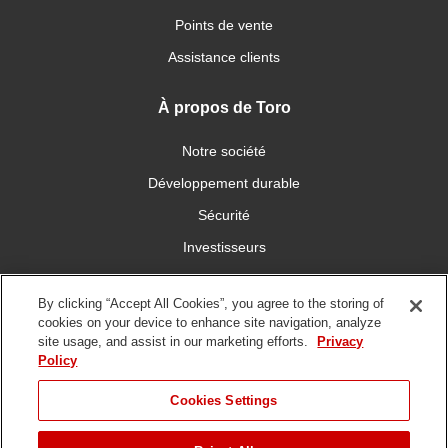
Points de vente
Assistance clients
À propos de Toro
Notre société
Développement durable
Sécurité
Investisseurs
Carrières
By clicking “Accept All Cookies”, you agree to the storing of
cookies on your device to enhance site navigation, analyze
Connectez-vous avec nous
site usage, and assist in our marketing efforts.
Privacy
Policy
Cookies Settings