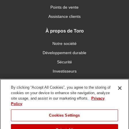
Points de vente
Assistance clients
À propos de Toro
Notre société
Développement durable
Sécurité
Investisseurs
Carrières
By clicking “Accept All Cookies”, you agree to the storing of
cookies on your device to enhance site navigation, analyze
Connectez-vous avec nous
site usage, and assist in our marketing efforts.
Privacy
Policy
Cookies Settings