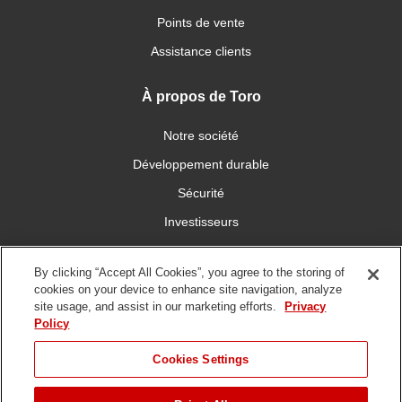
Points de vente
Assistance clients
À propos de Toro
Notre société
Développement durable
Sécurité
Investisseurs
Carrières
By clicking “Accept All Cookies”, you agree to the storing of
cookies on your device to enhance site navigation, analyze
Connectez-vous avec nous
site usage, and assist in our marketing efforts.
Privacy
Policy
Cookies Settings