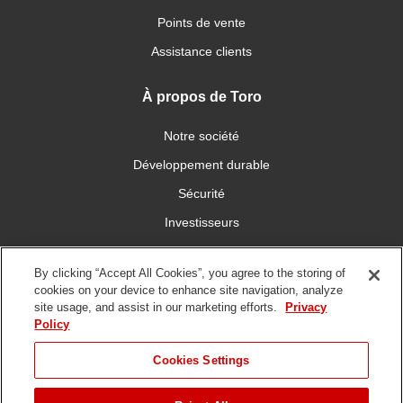
Points de vente
Assistance clients
À propos de Toro
Notre société
Développement durable
Sécurité
Investisseurs
Carrières
By clicking “Accept All Cookies”, you agree to the storing of
cookies on your device to enhance site navigation, analyze
Connectez-vous avec nous
site usage, and assist in our marketing efforts.
Privacy
Policy
Cookies Settings