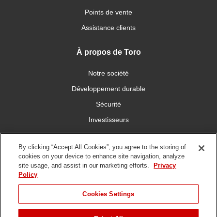
Points de vente
Assistance clients
À propos de Toro
Notre société
Développement durable
Sécurité
Investisseurs
Carrières
By clicking “Accept All Cookies”, you agree to the storing of
cookies on your device to enhance site navigation, analyze
Connectez-vous avec nous
site usage, and assist in our marketing efforts.
Privacy
Policy
Cookies Settings