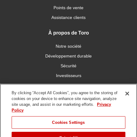
Points de vente
Assistance clients
À propos de Toro
Notre société
Développement durable
Sécurité
Investisseurs
Carrières
By clicking “Accept All Cookies”, you agree to the storing of
cookies on your device to enhance site navigation, analyze
Connectez-vous avec nous
site usage, and assist in our marketing efforts.
Privacy
Policy
Cookies Settings