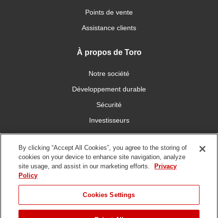
Points de vente
Assistance clients
À propos de Toro
Notre société
Développement durable
Sécurité
Investisseurs
Carrières
By clicking “Accept All Cookies”, you agree to the storing of
cookies on your device to enhance site navigation, analyze
Connectez-vous avec nous
site usage, and assist in our marketing efforts.
Privacy
Policy
Cookies Settings