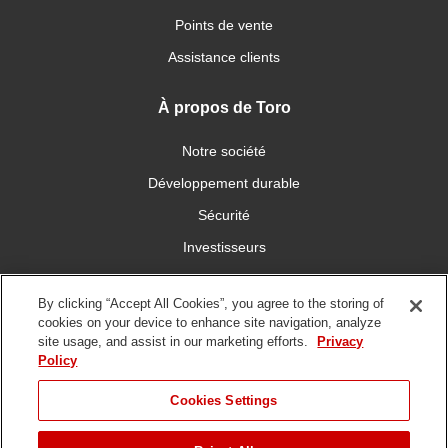
Points de vente
Assistance clients
À propos de Toro
Notre société
Développement durable
Sécurité
Investisseurs
Carrières
By clicking “Accept All Cookies”, you agree to the storing of
cookies on your device to enhance site navigation, analyze
Connectez-vous avec nous
site usage, and assist in our marketing efforts.
Privacy
Policy
Cookies Settings