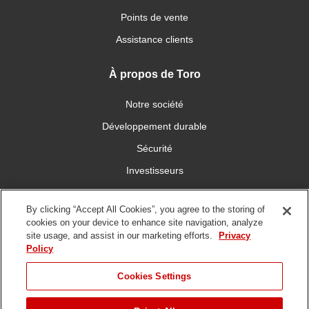
Points de vente
Assistance clients
À propos de Toro
Notre société
Développement durable
Sécurité
Investisseurs
Carrières
By clicking “Accept All Cookies”, you agree to the storing of
cookies on your device to enhance site navigation, analyze
Connectez-vous avec nous
site usage, and assist in our marketing efforts.
Privacy
Policy
Cookies Settings