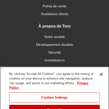
Points de vente
Assistance clients
À propos de Toro
Notre société
Développement durable
Sécurité
Investisseurs
Carrières
By clicking “Accept All Cookies”, you agree to the storing of
cookies on your device to enhance site navigation, analyze
Connectez-vous avec nous
site usage, and assist in our marketing efforts.
Privacy
Policy
Cookies Settings