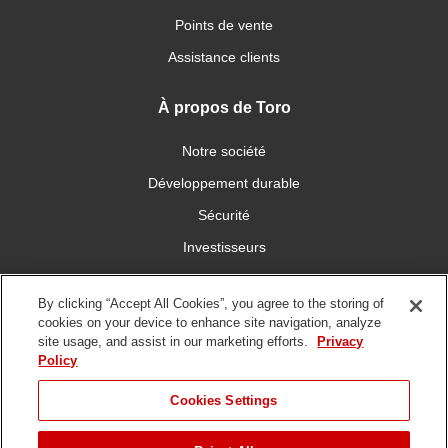
Points de vente
Assistance clients
À propos de Toro
Notre société
Développement durable
Sécurité
Investisseurs
Carrières
By clicking “Accept All Cookies”, you agree to the storing of
cookies on your device to enhance site navigation, analyze
Connectez-vous avec nous
site usage, and assist in our marketing efforts.
Privacy
Policy
Cookies Settings