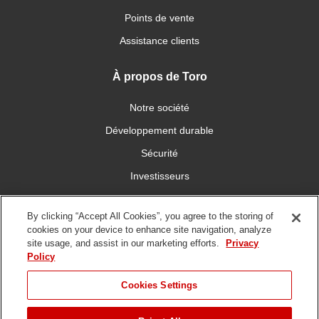
Points de vente
Assistance clients
À propos de Toro
Notre société
Développement durable
Sécurité
Investisseurs
Carrières
By clicking “Accept All Cookies”, you agree to the storing of
cookies on your device to enhance site navigation, analyze
Connectez-vous avec nous
site usage, and assist in our marketing efforts.
Privacy
Policy
Cookies Settings