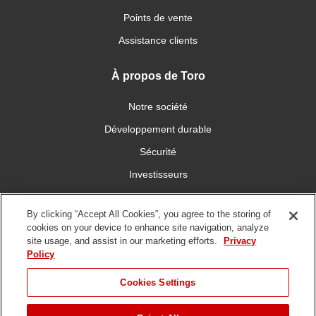
Points de vente
Assistance clients
À propos de Toro
Notre société
Développement durable
Sécurité
Investisseurs
Carrières
By clicking “Accept All Cookies”, you agree to the storing of
cookies on your device to enhance site navigation, analyze
Connectez-vous avec nous
site usage, and assist in our marketing efforts.
Privacy
Policy
Cookies Settings