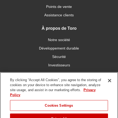
Points de vente
Assistance clients
À propos de Toro
Notre société
Développement durable
Sécurité
Investisseurs
Carrières
By clicking “Accept All Cookies”, you agree to the storing of
cookies on your device to enhance site navigation, analyze
Connectez-vous avec nous
site usage, and assist in our marketing efforts.
Privacy
Policy
Cookies Settings