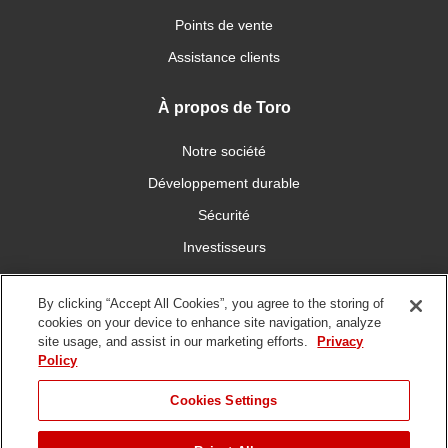
Points de vente
Assistance clients
À propos de Toro
Notre société
Développement durable
Sécurité
Investisseurs
Carrières
By clicking “Accept All Cookies”, you agree to the storing of
cookies on your device to enhance site navigation, analyze
Connectez-vous avec nous
site usage, and assist in our marketing efforts.
Privacy
Policy
Cookies Settings