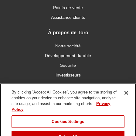
Points de vente
Assistance clients
À propos de Toro
Notre société
Développement durable
Sécurité
Investisseurs
Carrières
By clicking “Accept All Cookies”, you agree to the storing of
cookies on your device to enhance site navigation, analyze
Connectez-vous avec nous
site usage, and assist in our marketing efforts.
Privacy
Policy
Cookies Settings