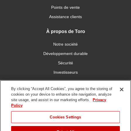
Points de vente
Assistance clients
À propos de Toro
Notre société
Développement durable
Sécurité
Investisseurs
Carrières
By clicking “Accept All Cookies”, you agree to the storing of
cookies on your device to enhance site navigation, analyze
Connectez-vous avec nous
site usage, and assist in our marketing efforts.
Privacy
Policy
Cookies Settings