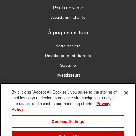
Points de vente
Assistance clients
À propos de Toro
Notre société
Développement durable
Sécurité
Investisseurs
Carrières
By clicking “Accept All Cookies”, you agree to the storing of
cookies on your device to enhance site navigation, analyze
Connectez-vous avec nous
site usage, and assist in our marketing efforts.
Privacy
Policy
Cookies Settings