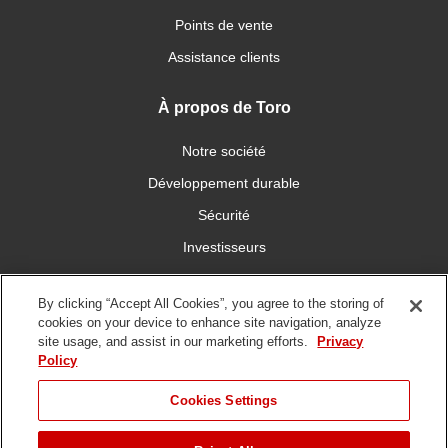
Points de vente
Assistance clients
À propos de Toro
Notre société
Développement durable
Sécurité
Investisseurs
Carrières
By clicking “Accept All Cookies”, you agree to the storing of
cookies on your device to enhance site navigation, analyze
Connectez-vous avec nous
site usage, and assist in our marketing efforts.
Privacy
Policy
Cookies Settings