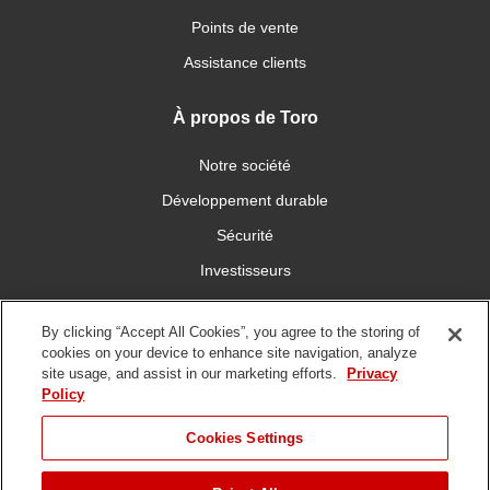
Points de vente
Assistance clients
À propos de Toro
Notre société
Développement durable
Sécurité
Investisseurs
Carrières
By clicking “Accept All Cookies”, you agree to the storing of
cookies on your device to enhance site navigation, analyze
Connectez-vous avec nous
site usage, and assist in our marketing efforts.
Privacy
Policy
Cookies Settings