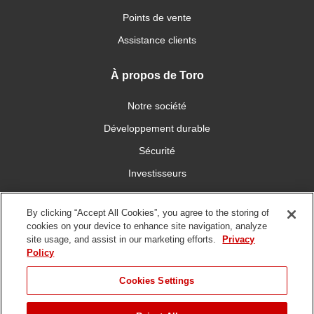
Points de vente
Assistance clients
À propos de Toro
Notre société
Développement durable
Sécurité
Investisseurs
Carrières
By clicking “Accept All Cookies”, you agree to the storing of
cookies on your device to enhance site navigation, analyze
Connectez-vous avec nous
site usage, and assist in our marketing efforts.
Privacy
Policy
Cookies Settings