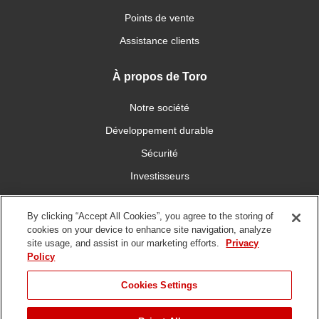
Points de vente
Assistance clients
À propos de Toro
Notre société
Développement durable
Sécurité
Investisseurs
Carrières
By clicking “Accept All Cookies”, you agree to the storing of
cookies on your device to enhance site navigation, analyze
Connectez-vous avec nous
site usage, and assist in our marketing efforts.
Privacy
Policy
Cookies Settings