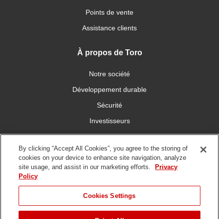
Points de vente
Assistance clients
À propos de Toro
Notre société
Développement durable
Sécurité
Investisseurs
Carrières
By clicking “Accept All Cookies”, you agree to the storing of
cookies on your device to enhance site navigation, analyze
Connectez-vous avec nous
site usage, and assist in our marketing efforts.
Privacy
Policy
Cookies Settings