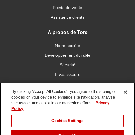
Points de vente
Assistance clients
À propos de Toro
Notre société
Développement durable
Sécurité
Investisseurs
Carrières
By clicking “Accept All Cookies”, you agree to the storing of
cookies on your device to enhance site navigation, analyze
Connectez-vous avec nous
site usage, and assist in our marketing efforts.
Privacy
Policy
Cookies Settings