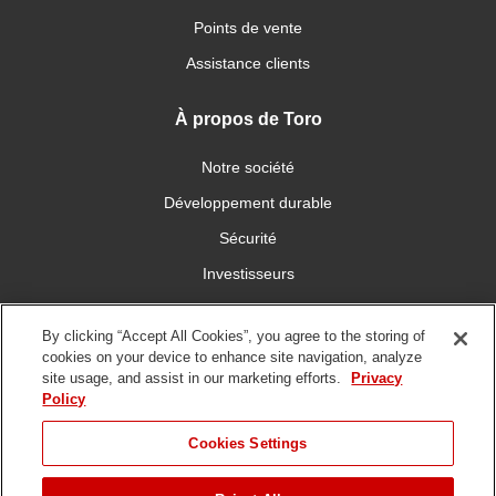
Points de vente
Assistance clients
À propos de Toro
Notre société
Développement durable
Sécurité
Investisseurs
Carrières
By clicking “Accept All Cookies”, you agree to the storing of
cookies on your device to enhance site navigation, analyze
Connectez-vous avec nous
site usage, and assist in our marketing efforts.
Privacy
Policy
Cookies Settings