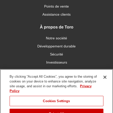
Points de vente
Assistance clients
À propos de Toro
Notre société
Développement durable
Sécurité
Investisseurs
Carrières
By clicking “Accept All Cookies”, you agree to the storing of
cookies on your device to enhance site navigation, analyze
Connectez-vous avec nous
site usage, and assist in our marketing efforts.
Privacy
Policy
Cookies Settings