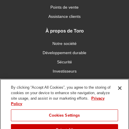
Points de vente
Assistance clients
À propos de Toro
Notre société
Développement durable
Sécurité
Investisseurs
Carrières
By clicking “Accept All Cookies”, you agree to the storing of
cookies on your device to enhance site navigation, analyze
Connectez-vous avec nous
site usage, and assist in our marketing efforts.
Privacy
Policy
Cookies Settings