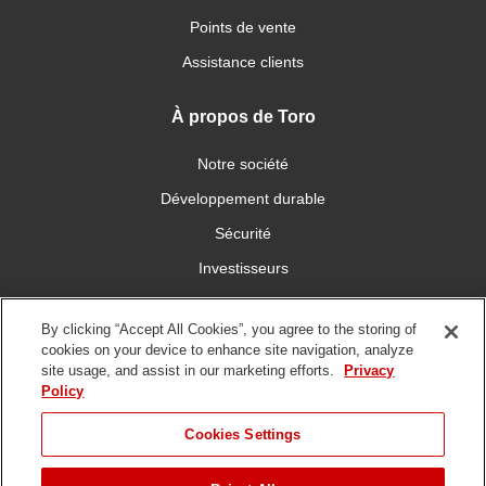
Points de vente
Assistance clients
À propos de Toro
Notre société
Développement durable
Sécurité
Investisseurs
Carrières
By clicking “Accept All Cookies”, you agree to the storing of
cookies on your device to enhance site navigation, analyze
Connectez-vous avec nous
site usage, and assist in our marketing efforts.
Privacy
Policy
Cookies Settings