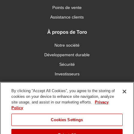
Points de vente
Assistance clients
À propos de Toro
Notre société
Développement durable
Sécurité
Investisseurs
Carrières
By clicking “Accept All Cookies”, you agree to the storing of
cookies on your device to enhance site navigation, analyze
Connectez-vous avec nous
site usage, and assist in our marketing efforts.
Privacy
Policy
Cookies Settings