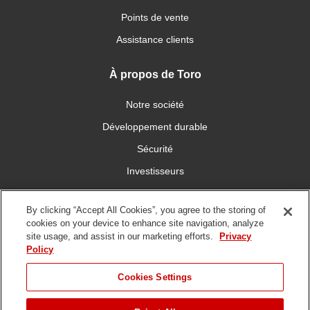
Points de vente
Assistance clients
À propos de Toro
Notre société
Développement durable
Sécurité
Investisseurs
Carrières
By clicking “Accept All Cookies”, you agree to the storing of
cookies on your device to enhance site navigation, analyze
Connectez-vous avec nous
site usage, and assist in our marketing efforts.
Privacy
Policy
Cookies Settings