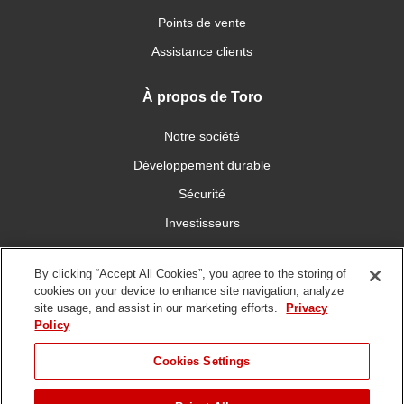
Points de vente
Assistance clients
À propos de Toro
Notre société
Développement durable
Sécurité
Investisseurs
Carrières
By clicking “Accept All Cookies”, you agree to the storing of
cookies on your device to enhance site navigation, analyze
Connectez-vous avec nous
site usage, and assist in our marketing efforts.
Privacy
Policy
Cookies Settings