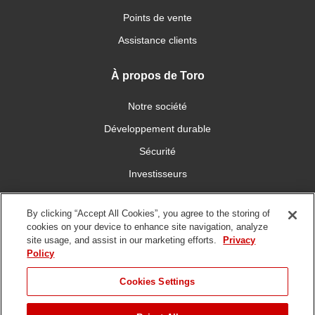
Points de vente
Assistance clients
À propos de Toro
Notre société
Développement durable
Sécurité
Investisseurs
Carrières
By clicking “Accept All Cookies”, you agree to the storing of
cookies on your device to enhance site navigation, analyze
Connectez-vous avec nous
site usage, and assist in our marketing efforts.
Privacy
Policy
Cookies Settings