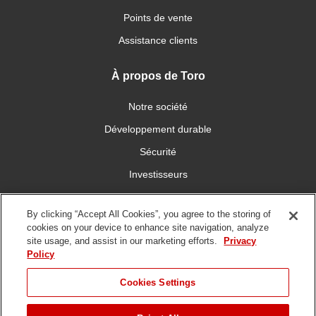
Points de vente
Assistance clients
À propos de Toro
Notre société
Développement durable
Sécurité
Investisseurs
Carrières
By clicking “Accept All Cookies”, you agree to the storing of
cookies on your device to enhance site navigation, analyze
Connectez-vous avec nous
site usage, and assist in our marketing efforts.
Privacy
Policy
Cookies Settings