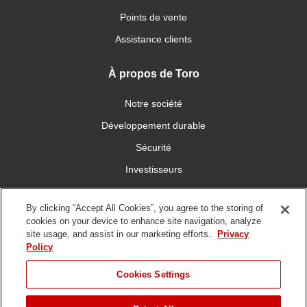
Points de vente
Assistance clients
À propos de Toro
Notre société
Développement durable
Sécurité
Investisseurs
Carrières
By clicking “Accept All Cookies”, you agree to the storing of
cookies on your device to enhance site navigation, analyze
Connectez-vous avec nous
site usage, and assist in our marketing efforts.
Privacy
Policy
Cookies Settings