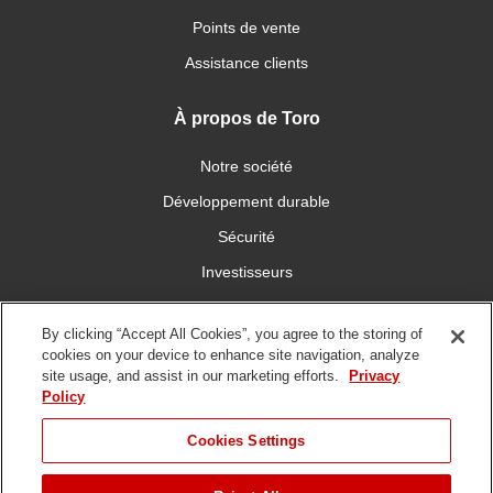
Points de vente
Assistance clients
À propos de Toro
Notre société
Développement durable
Sécurité
Investisseurs
Carrières
By clicking “Accept All Cookies”, you agree to the storing of
cookies on your device to enhance site navigation, analyze
Connectez-vous avec nous
site usage, and assist in our marketing efforts.
Privacy
Policy
Cookies Settings