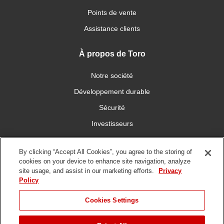
Points de vente
Assistance clients
À propos de Toro
Notre société
Développement durable
Sécurité
Investisseurs
Carrières
By clicking “Accept All Cookies”, you agree to the storing of
cookies on your device to enhance site navigation, analyze
Connectez-vous avec nous
site usage, and assist in our marketing efforts.
Privacy
Policy
Cookies Settings